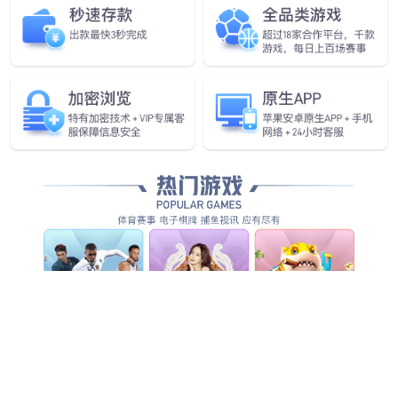
成都龙泉驿区家