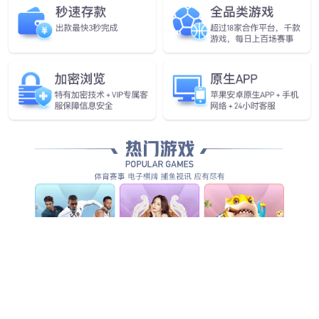
成都龙泉驿区家