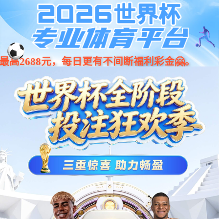
您好，欢迎访问成都bg大游(中国)有限公司家政服务有限公司官方网站！
160
bg大游
关于我们
服务项