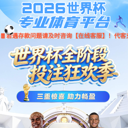
您好，欢迎访问成都bg大游(中国)有限公司家政服务有限公司官方网站！
160
bg大游
关于我们
服务项