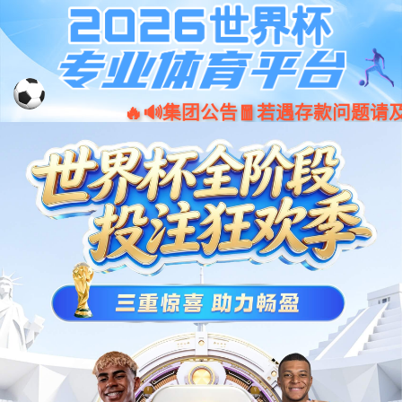
您好，欢迎访问成都bg大游(中国)有限公司家政服务有限公司官方网站！
160
bg大游
关于我们
服务项