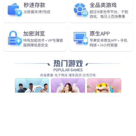
成都龙泉驿区家