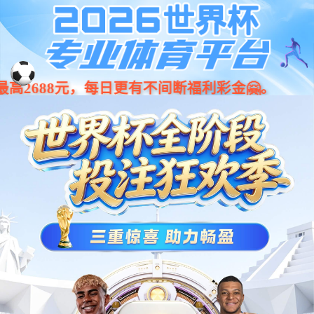
您好，欢迎访问成都bg大游(中国)有限公司家政服务有限公司官方网站！
160
bg大游
关于我们
服务项