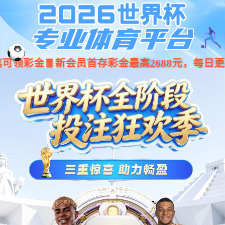
您好，欢迎访问成都bg大游(中国)有限公司家政服务有限公司官方网站！
160
bg大游
关于我们
服务项